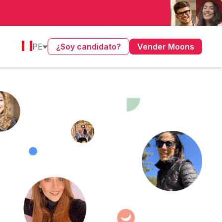
PE
¿Soy candidato?
Vender Moons