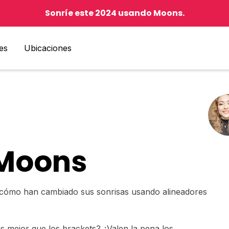
Sonríe este 2024 usando Moons.
es
Ubicaciones
 Moons
 cómo han cambiado sus sonrisas usando alineadores
Es mejor que los brackets? ¿Valen la pena los