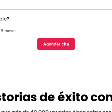
ble?
 6 meses.
Agendar cita
torias de éxito c