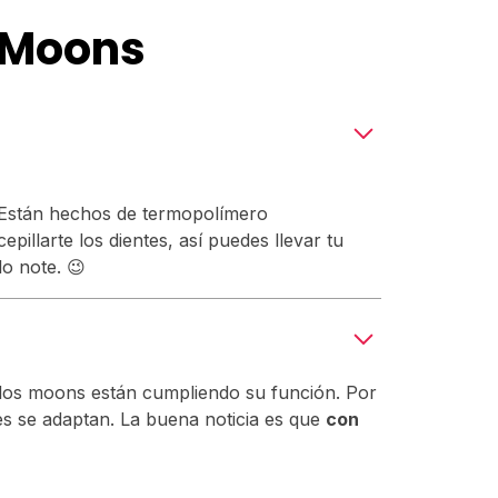
 Moons
. Están hechos de termopolímero
illarte los dientes, así puedes llevar tu
lo note. 😉
 y los moons están cumpliendo su función. Por
es se adaptan. La buena noticia es que
con